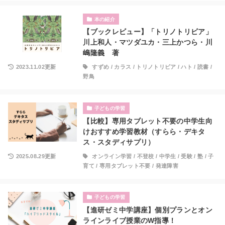
本の紹介
【ブックレビュー】「トリノトリビア」
川上和人・マツダユカ・三上かつら・川
嶋隆義 著
2023.11.02更新
すずめ
/
カラス
/
トリノトリビア
/
ハト
/
読書
/
野鳥
子どもの学習
【比較】専用タブレット不要の中学生向
けおすすめ学習教材（すらら・デキタ
ス・スタディサプリ）
2025.08.29更新
オンライン学習
/
不登校
/
中学生
/
受験
/
塾
/
子
育て
/
専用タブレット不要
/
発達障害
子どもの学習
【進研ゼミ中学講座】個別プランとオン
ラインライブ授業のW指導！