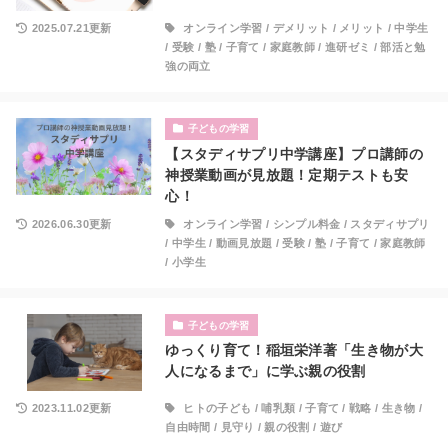
2025.07.21更新
オンライン学習
/
デメリット
/
メリット
/
中学生
/
受験
/
塾
/
子育て
/
家庭教師
/
進研ゼミ
/
部活と勉
強の両立
子どもの学習
【スタディサプリ中学講座】プロ講師の
神授業動画が見放題！定期テストも安
心！
2026.06.30更新
オンライン学習
/
シンプル料金
/
スタディサプリ
/
中学生
/
動画見放題
/
受験
/
塾
/
子育て
/
家庭教師
/
小学生
子どもの学習
ゆっくり育て！稲垣栄洋著「生き物が大
人になるまで」に学ぶ親の役割
2023.11.02更新
ヒトの子ども
/
哺乳類
/
子育て
/
戦略
/
生き物
/
自由時間
/
見守り
/
親の役割
/
遊び