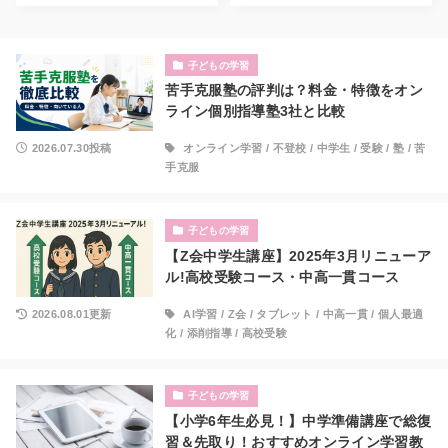
子どもの学習
苦手克服塾の評判は？料金・特徴をオン
ライン個別指導塾3社と比較
2026.07.30投稿
オンライン学習
/
不登校
/
中学生
/
受験
/
塾
/
苦
手克服
子どもの学習
【Z会中学生講座】2025年3月リニューア
ル!高校受験コース・中高一貫コース
2026.08.01更新
AI学習
/
Z会
/
タブレット
/
中高一貫
/
個人最適
化
/
添削指導
/
高校受験
子どもの学習
【小学6年生必見！】中学準備講座で総復
習＆先取り！おすすめオンライン学習教