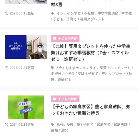
材3選
2026.03.18更新
オンライン学習
/
不登校
/
中学準備講座
/
中学生
/
子ども
/
子育て
/
専用タブレット
子どもの学習
【比較】専用タブレットを使った中学生
向けおすすめ学習教材（Z会・スマイル
ゼミ・進研ゼミ）
2025.07.21更新
Z会
/
おすすめ
/
オンライン学習
/
スマイルゼミ
/
不登校
/
中学生
/
受験
/
子育て
/
専用タブレット
/
比
較
/
進研ゼミ
子どもの学習
【子どもの家庭学習】塾と家庭教師、知
っておきたい種類と特長
2024.01.22更新
勉強
/
受験
/
塾
/
子育て
/
家庭学習
/
家庭教師
/
種類
/
選択