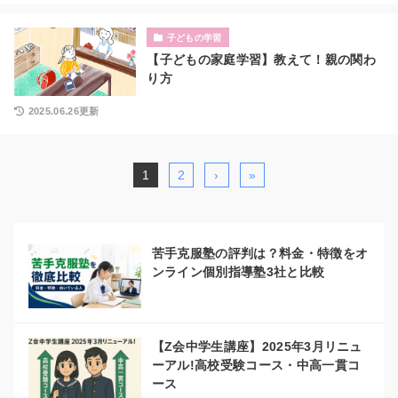
子どもの学習
【子どもの家庭学習】教えて！親の関わ
り方
2025.06.26更新
1
2
›
»
苦手克服塾の評判は？料金・特徴をオ
ンライン個別指導塾3社と比較
【Z会中学生講座】2025年3月リニュ
ーアル!高校受験コース・中高一貫コ
ース