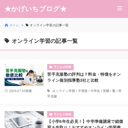
★かげいちブログ★
ホーム
オンライン学習の記事一覧
オンライン学習の記事一覧
子どもの学習
苦手克服塾の評判は？料金・特徴をオン
ライン個別指導塾3社と比較
2026.07.30投稿
オンライン学習
/
不登校
/
中学生
/
受験
/
塾
/
苦
手克服
子どもの学習
【小学6年生必見！】中学準備講座で総復
習＆先取り！おすすめオンライン学習教