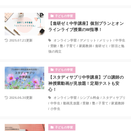
子どもの学習
【進研ゼミ中学講座】個別プランとオン
ラインライブ授業のW指導！
2025.07.21更新
オンライン学習
/
デメリット
/
メリット
/
中学生
/
受験
/
塾
/
子育て
/
家庭教師
/
進研ゼミ
/
部活と勉
強の両立
子どもの学習
【スタディサプリ中学講座】プロ講師の
神授業動画が見放題！定期テストも安
心！
2026.06.30更新
オンライン学習
/
シンプル料金
/
スタディサプリ
/
中学生
/
動画見放題
/
受験
/
塾
/
子育て
/
家庭教師
/
小学生
子どもの学習