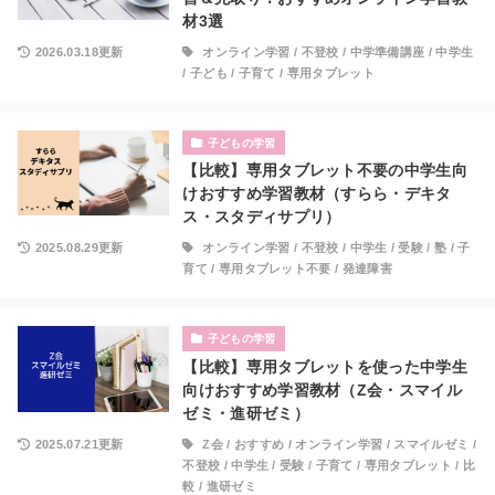
材3選
2026.03.18更新
オンライン学習
/
不登校
/
中学準備講座
/
中学生
/
子ども
/
子育て
/
専用タブレット
子どもの学習
【比較】専用タブレット不要の中学生向
けおすすめ学習教材（すらら・デキタ
ス・スタディサプリ）
2025.08.29更新
オンライン学習
/
不登校
/
中学生
/
受験
/
塾
/
子
育て
/
専用タブレット不要
/
発達障害
子どもの学習
【比較】専用タブレットを使った中学生
向けおすすめ学習教材（Z会・スマイル
ゼミ・進研ゼミ）
2025.07.21更新
Z会
/
おすすめ
/
オンライン学習
/
スマイルゼミ
/
不登校
/
中学生
/
受験
/
子育て
/
専用タブレット
/
比
較
/
進研ゼミ