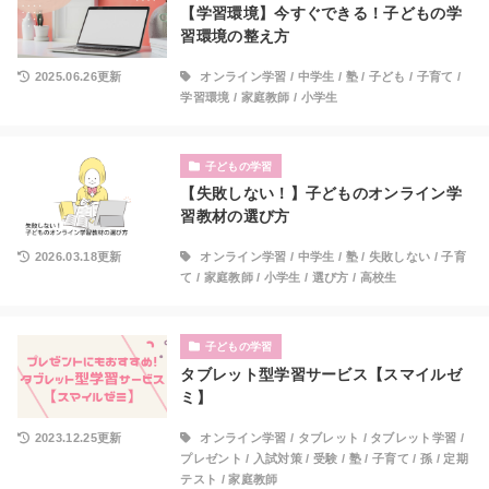
【学習環境】今すぐできる！子どもの学
習環境の整え方
2025.06.26更新
オンライン学習
/
中学生
/
塾
/
子ども
/
子育て
/
学習環境
/
家庭教師
/
小学生
子どもの学習
【失敗しない！】子どものオンライン学
習教材の選び方
2026.03.18更新
オンライン学習
/
中学生
/
塾
/
失敗しない
/
子育
て
/
家庭教師
/
小学生
/
選び方
/
高校生
子どもの学習
タブレット型学習サービス【スマイルゼ
ミ】
2023.12.25更新
オンライン学習
/
タブレット
/
タブレット学習
/
プレゼント
/
入試対策
/
受験
/
塾
/
子育て
/
孫
/
定期
テスト
/
家庭教師