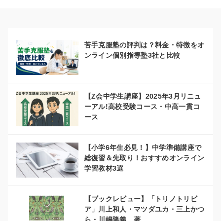
苦手克服塾の評判は？料金・特徴をオ
ンライン個別指導塾3社と比較
【Z会中学生講座】2025年3月リニュ
ーアル!高校受験コース・中高一貫コ
ース
【小学6年生必見！】中学準備講座で
総復習＆先取り！おすすめオンライン
学習教材3選
【ブックレビュー】「トリノトリビ
ア」川上和人・マツダユカ・三上かつ
ら・川嶋隆義 著